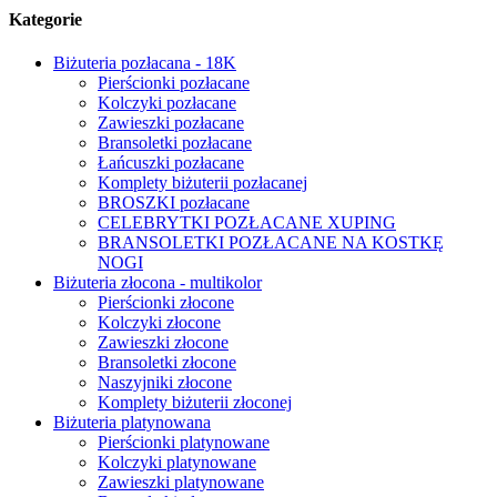
Kategorie
Biżuteria pozłacana - 18K
Pierścionki pozłacane
Kolczyki pozłacane
Zawieszki pozłacane
Bransoletki pozłacane
Łańcuszki pozłacane
Komplety biżuterii pozłacanej
BROSZKI pozłacane
CELEBRYTKI POZŁACANE XUPING
BRANSOLETKI POZŁACANE NA KOSTKĘ
NOGI
Biżuteria złocona - multikolor
Pierścionki złocone
Kolczyki złocone
Zawieszki złocone
Bransoletki złocone
Naszyjniki złocone
Komplety biżuterii złoconej
Biżuteria platynowana
Pierścionki platynowane
Kolczyki platynowane
Zawieszki platynowane