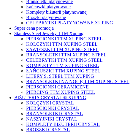
Bransoletki platynowane
Łańcuszki platynowane
Komplety biżuterii platynowanej
Broszki platynowane
CELEBRYTKI PLATYNOWANE XUPING
Super cena promocja
Stainless Steel Jewelry TTM Xuping
PIERŚCIONKI TTM XUPING STEEL
KOLCZYKI TTM XUPING STEEL
ZAWIESZKI TTM XUPING STEEL
BRANSOLETKI TTM XUPING STEEL
CELEBRYTKI TTM XUPING STEEL
KOMPLETY TTM XUPING STEEL
ŁAŃCUSZKI TTM XUPING STEEL
LITERY S. STEEL TTM XUPING
BRANSOLETKI NA NOGĘ TTM XUPING STEEL
PIERŚCIONKI CERAMICZNE
PIERCING TTM XUPING STEEL
BIŻUTERIA CRYSTAL ® XUPING
KOLCZYKI CRYSTAL
PIERŚCIONKI CRYSTAL
BRANSOLETKI CRYSTAL
NASZYJNIKI CRYSTAL
KOMPLETY BIŻUTERII CRYSTAL
BROSZKI CRYSTAL