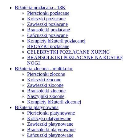
Biżuteria pozłacana - 18K
Pierścionki pozłacane
Kolczyki pozłacane
Zawieszki pozłacane
Bransoletki pozłacane
Łańcuszki pozłacane
Komplety biżuterii pozłacanej
BROSZKI pozłacane
CELEBRYTKI POZŁACANE XUPING
BRANSOLETKI POZŁACANE NA KOSTKĘ
NOGI
Biżuteria złocona - multikolor
Pierścionki złocone
Kolczyki złocone
Zawieszki złocone
Bransoletki złocone
Naszyjniki złocone
Komplety biżuterii złoconej
Biżuteria platynowana
Pierścionki platynowane
Kolczyki platynowane
Zawieszki platynowane
Bransoletki platynowane
Łańcuszki platynowane