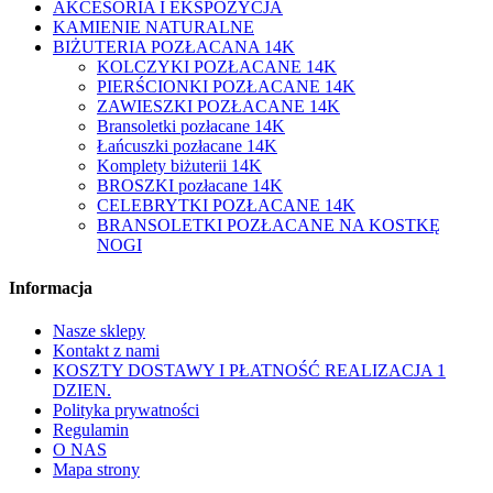
AKCESORIA I EKSPOZYCJA
KAMIENIE NATURALNE
BIŻUTERIA POZŁACANA 14K
KOLCZYKI POZŁACANE 14K
PIERŚCIONKI POZŁACANE 14K
ZAWIESZKI POZŁACANE 14K
Bransoletki pozłacane 14K
Łańcuszki pozłacane 14K
Komplety biżuterii 14K
BROSZKI pozłacane 14K
CELEBRYTKI POZŁACANE 14K
BRANSOLETKI POZŁACANE NA KOSTKĘ
NOGI
Informacja
Nasze sklepy
Kontakt z nami
KOSZTY DOSTAWY I PŁATNOŚĆ REALIZACJA 1
DZIEN.
Polityka prywatności
Regulamin
O NAS
Mapa strony