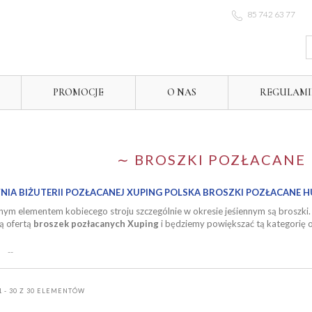
85 742 63 77
PROMOCJE
O NAS
REGULAM
∼
BROSZKI POZŁACANE
IA BIŻUTERII POZŁACANEJ XUPING POLSKA BROSZKI POZŁACANE 
ym elementem kobiecego stroju szczególnie w okresie jeśiennym są broszki
ą ofertą
broszek pozłacanych Xuping
i będziemy powiększać tą kategorię 
--
 - 30 Z 30 ELEMENTÓW