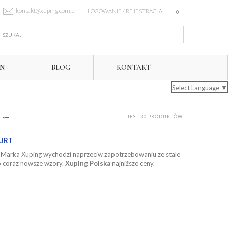
kontakt@xuping.com.pl
LOGOWANIE / REJESTRACJA
0
IN
BLOG
KONTAKT
Select Language
▼
∽
JEST 30 PRODUKTÓW.
HURT
. Marka Xuping wychodzi naprzeciw zapotrzebowaniu ze stale
o coraz nowsze wzory.
Xuping Polska
najniższe ceny.