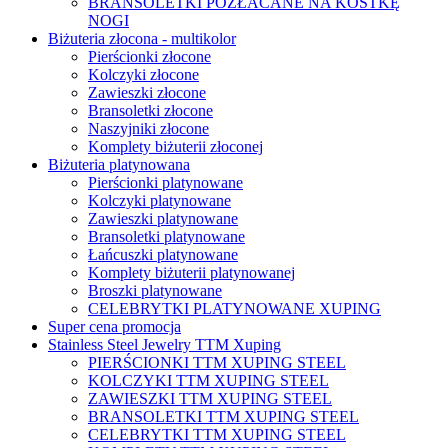
BRANSOLETKI POZŁACANE NA KOSTKĘ
NOGI
Biżuteria złocona - multikolor
Pierścionki złocone
Kolczyki złocone
Zawieszki złocone
Bransoletki złocone
Naszyjniki złocone
Komplety biżuterii złoconej
Biżuteria platynowana
Pierścionki platynowane
Kolczyki platynowane
Zawieszki platynowane
Bransoletki platynowane
Łańcuszki platynowane
Komplety biżuterii platynowanej
Broszki platynowane
CELEBRYTKI PLATYNOWANE XUPING
Super cena promocja
Stainless Steel Jewelry TTM Xuping
PIERŚCIONKI TTM XUPING STEEL
KOLCZYKI TTM XUPING STEEL
ZAWIESZKI TTM XUPING STEEL
BRANSOLETKI TTM XUPING STEEL
CELEBRYTKI TTM XUPING STEEL