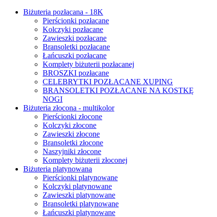
Biżuteria pozłacana - 18K
Pierścionki pozłacane
Kolczyki pozłacane
Zawieszki pozłacane
Bransoletki pozłacane
Łańcuszki pozłacane
Komplety biżuterii pozłacanej
BROSZKI pozłacane
CELEBRYTKI POZŁACANE XUPING
BRANSOLETKI POZŁACANE NA KOSTKĘ
NOGI
Biżuteria złocona - multikolor
Pierścionki złocone
Kolczyki złocone
Zawieszki złocone
Bransoletki złocone
Naszyjniki złocone
Komplety biżuterii złoconej
Biżuteria platynowana
Pierścionki platynowane
Kolczyki platynowane
Zawieszki platynowane
Bransoletki platynowane
Łańcuszki platynowane