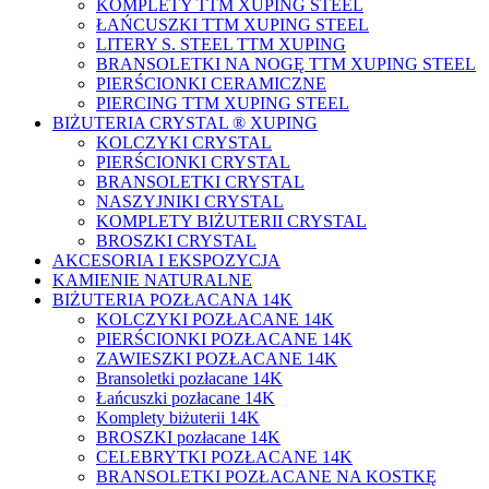
KOMPLETY TTM XUPING STEEL
ŁAŃCUSZKI TTM XUPING STEEL
LITERY S. STEEL TTM XUPING
BRANSOLETKI NA NOGĘ TTM XUPING STEEL
PIERŚCIONKI CERAMICZNE
PIERCING TTM XUPING STEEL
BIŻUTERIA CRYSTAL ® XUPING
KOLCZYKI CRYSTAL
PIERŚCIONKI CRYSTAL
BRANSOLETKI CRYSTAL
NASZYJNIKI CRYSTAL
KOMPLETY BIŻUTERII CRYSTAL
BROSZKI CRYSTAL
AKCESORIA I EKSPOZYCJA
KAMIENIE NATURALNE
BIŻUTERIA POZŁACANA 14K
KOLCZYKI POZŁACANE 14K
PIERŚCIONKI POZŁACANE 14K
ZAWIESZKI POZŁACANE 14K
Bransoletki pozłacane 14K
Łańcuszki pozłacane 14K
Komplety biżuterii 14K
BROSZKI pozłacane 14K
CELEBRYTKI POZŁACANE 14K
BRANSOLETKI POZŁACANE NA KOSTKĘ