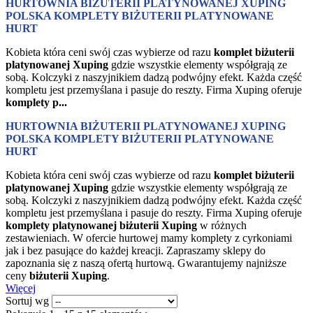
HURTOWNIA BIŻUTERII PLATYNOWANEJ XUPING
POLSKA KOMPLETY BIŻUTERII PLATYNOWANE
HURT
Kobieta która ceni swój czas wybierze od razu
komplet biżuterii
platynowanej Xuping
gdzie wszystkie elementy współgrają ze
sobą. Kolczyki z naszyjnikiem dadzą podwójny efekt. Każda część
kompletu jest przemyślana i pasuje do reszty. Firma Xuping oferuje
komplety p...
HURTOWNIA BIŻUTERII PLATYNOWANEJ XUPING
POLSKA KOMPLETY BIŻUTERII PLATYNOWANE
HURT
Kobieta która ceni swój czas wybierze od razu
komplet biżuterii
platynowanej Xuping
gdzie wszystkie elementy współgrają ze
sobą. Kolczyki z naszyjnikiem dadzą podwójny efekt. Każda część
kompletu jest przemyślana i pasuje do reszty. Firma Xuping oferuje
komplety platynowanej biżuterii Xuping
w różnych
zestawieniach. W ofercie hurtowej mamy komplety z cyrkoniami
jak i bez pasujące do każdej kreacji. Zapraszamy sklepy do
zapoznania się z naszą ofertą hurtową. Gwarantujemy najniższe
ceny
biżuterii Xuping
.
Więcej
Sortuj wg