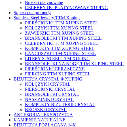
Broszki platynowane
CELEBRYTKI PLATYNOWANE XUPING
Super cena promocja
Stainless Steel Jewelry TTM Xuping
PIERŚCIONKI TTM XUPING STEEL
KOLCZYKI TTM XUPING STEEL
ZAWIESZKI TTM XUPING STEEL
BRANSOLETKI TTM XUPING STEEL
CELEBRYTKI TTM XUPING STEEL
KOMPLETY TTM XUPING STEEL
ŁAŃCUSZKI TTM XUPING STEEL
LITERY S. STEEL TTM XUPING
BRANSOLETKI NA NOGĘ TTM XUPING STEEL
PIERŚCIONKI CERAMICZNE
PIERCING TTM XUPING STEEL
BIŻUTERIA CRYSTAL ® XUPING
KOLCZYKI CRYSTAL
PIERŚCIONKI CRYSTAL
BRANSOLETKI CRYSTAL
NASZYJNIKI CRYSTAL
KOMPLETY BIŻUTERII CRYSTAL
BROSZKI CRYSTAL
AKCESORIA I EKSPOZYCJA
KAMIENIE NATURALNE
BIŻUTERIA POZŁACANA 14K