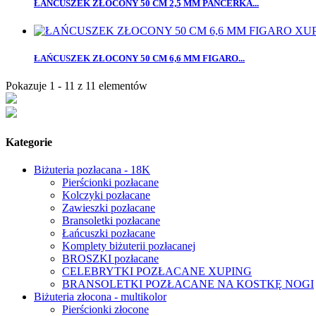
ŁAŃCUSZEK ZŁOCONY 50 CM 2,5 MM PANCERKA...
ŁAŃCUSZEK ZŁOCONY 50 CM 6,6 MM FIGARO...
Pokazuje 1 - 11 z 11 elementów
Kategorie
Biżuteria pozłacana - 18K
Pierścionki pozłacane
Kolczyki pozłacane
Zawieszki pozłacane
Bransoletki pozłacane
Łańcuszki pozłacane
Komplety biżuterii pozłacanej
BROSZKI pozłacane
CELEBRYTKI POZŁACANE XUPING
BRANSOLETKI POZŁACANE NA KOSTKĘ NOGI
Biżuteria złocona - multikolor
Pierścionki złocone