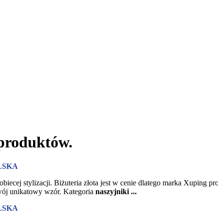
 produktów.
LSKA
ecej stylizacji. Biżuteria złota jest w cenie dlatego marka Xuping 
swój unikatowy wzór.
Kategoria
naszyjniki ...
LSKA