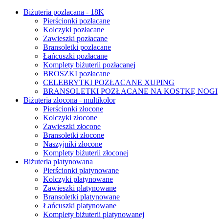
Biżuteria pozłacana - 18K
Pierścionki pozłacane
Kolczyki pozłacane
Zawieszki pozłacane
Bransoletki pozłacane
Łańcuszki pozłacane
Komplety biżuterii pozłacanej
BROSZKI pozłacane
CELEBRYTKI POZŁACANE XUPING
BRANSOLETKI POZŁACANE NA KOSTKĘ NOGI
Biżuteria złocona - multikolor
Pierścionki złocone
Kolczyki złocone
Zawieszki złocone
Bransoletki złocone
Naszyjniki złocone
Komplety biżuterii złoconej
Biżuteria platynowana
Pierścionki platynowane
Kolczyki platynowane
Zawieszki platynowane
Bransoletki platynowane
Łańcuszki platynowane
Komplety biżuterii platynowanej