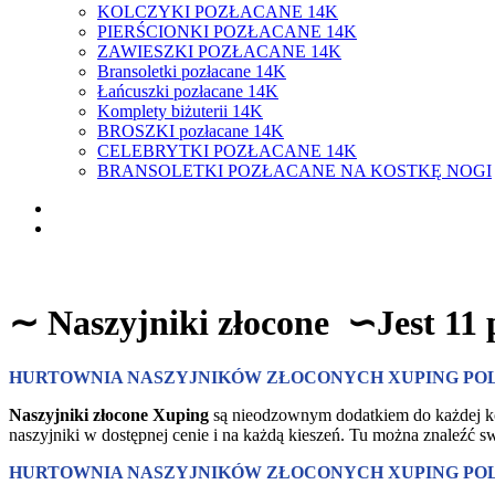
KOLCZYKI POZŁACANE 14K
PIERŚCIONKI POZŁACANE 14K
ZAWIESZKI POZŁACANE 14K
Bransoletki pozłacane 14K
Łańcuszki pozłacane 14K
Komplety biżuterii 14K
BROSZKI pozłacane 14K
CELEBRYTKI POZŁACANE 14K
BRANSOLETKI POZŁACANE NA KOSTKĘ NOGI
∼
Naszyjniki złocone
∽
Jest 11
HURTOWNIA NASZYJNIKÓW ZŁOCONYCH XUPING PO
Naszyjniki złocone Xuping
są nieodzownym dodatkiem do każdej kobi
naszyjniki w dostępnej cenie i na każdą kieszeń. Tu można znaleźć 
HURTOWNIA NASZYJNIKÓW ZŁOCONYCH XUPING PO