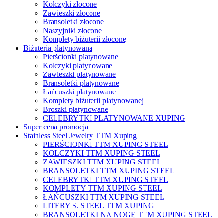
Kolczyki złocone
Zawieszki złocone
Bransoletki złocone
Naszyjniki złocone
Komplety biżuterii złoconej
Biżuteria platynowana
Pierścionki platynowane
Kolczyki platynowane
Zawieszki platynowane
Bransoletki platynowane
Łańcuszki platynowane
Komplety biżuterii platynowanej
Broszki platynowane
CELEBRYTKI PLATYNOWANE XUPING
Super cena promocja
Stainless Steel Jewelry TTM Xuping
PIERŚCIONKI TTM XUPING STEEL
KOLCZYKI TTM XUPING STEEL
ZAWIESZKI TTM XUPING STEEL
BRANSOLETKI TTM XUPING STEEL
CELEBRYTKI TTM XUPING STEEL
KOMPLETY TTM XUPING STEEL
ŁAŃCUSZKI TTM XUPING STEEL
LITERY S. STEEL TTM XUPING
BRANSOLETKI NA NOGĘ TTM XUPING STEEL