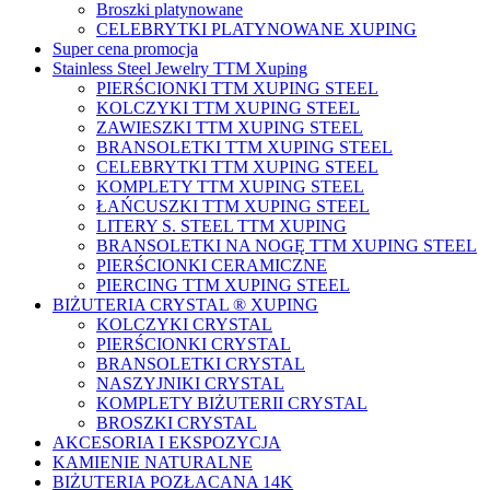
Broszki platynowane
CELEBRYTKI PLATYNOWANE XUPING
Super cena promocja
Stainless Steel Jewelry TTM Xuping
PIERŚCIONKI TTM XUPING STEEL
KOLCZYKI TTM XUPING STEEL
ZAWIESZKI TTM XUPING STEEL
BRANSOLETKI TTM XUPING STEEL
CELEBRYTKI TTM XUPING STEEL
KOMPLETY TTM XUPING STEEL
ŁAŃCUSZKI TTM XUPING STEEL
LITERY S. STEEL TTM XUPING
BRANSOLETKI NA NOGĘ TTM XUPING STEEL
PIERŚCIONKI CERAMICZNE
PIERCING TTM XUPING STEEL
BIŻUTERIA CRYSTAL ® XUPING
KOLCZYKI CRYSTAL
PIERŚCIONKI CRYSTAL
BRANSOLETKI CRYSTAL
NASZYJNIKI CRYSTAL
KOMPLETY BIŻUTERII CRYSTAL
BROSZKI CRYSTAL
AKCESORIA I EKSPOZYCJA
KAMIENIE NATURALNE
BIŻUTERIA POZŁACANA 14K