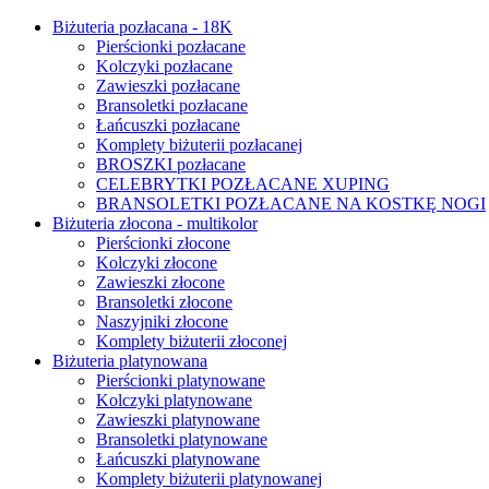
Biżuteria pozłacana - 18K
Pierścionki pozłacane
Kolczyki pozłacane
Zawieszki pozłacane
Bransoletki pozłacane
Łańcuszki pozłacane
Komplety biżuterii pozłacanej
BROSZKI pozłacane
CELEBRYTKI POZŁACANE XUPING
BRANSOLETKI POZŁACANE NA KOSTKĘ NOGI
Biżuteria złocona - multikolor
Pierścionki złocone
Kolczyki złocone
Zawieszki złocone
Bransoletki złocone
Naszyjniki złocone
Komplety biżuterii złoconej
Biżuteria platynowana
Pierścionki platynowane
Kolczyki platynowane
Zawieszki platynowane
Bransoletki platynowane
Łańcuszki platynowane
Komplety biżuterii platynowanej