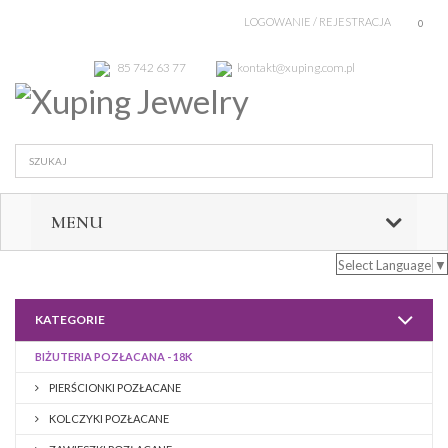
LOGOWANIE / REJESTRACJA
0
85 742 63 77
kontakt@xuping.com.pl
MENU
Select Language
▼
KATEGORIE
BIŻUTERIA POZŁACANA - 18K
PIERŚCIONKI POZŁACANE
KOLCZYKI POZŁACANE