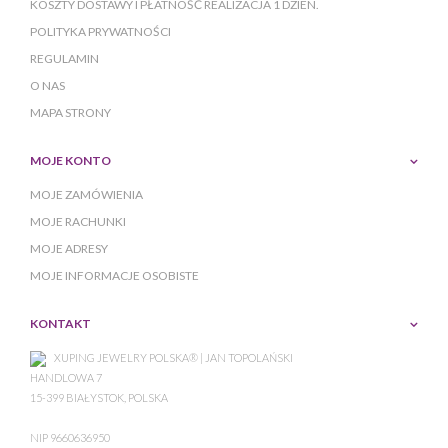
KOSZTY DOSTAWY I PŁATNOŚĆ REALIZACJA 1 DZIEN.
POLITYKA PRYWATNOŚCI
REGULAMIN
O NAS
MAPA STRONY
MOJE KONTO
MOJE ZAMÓWIENIA
MOJE RACHUNKI
MOJE ADRESY
MOJE INFORMACJE OSOBISTE
KONTAKT
XUPING JEWELRY POLSKA® | JAN TOPOLAŃSKI
HANDLOWA 7
15-399 BIAŁYSTOK, POLSKA
NIP 9660636950