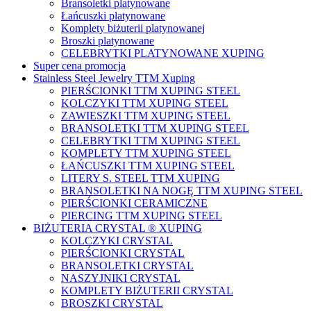
Bransoletki platynowane
Łańcuszki platynowane
Komplety biżuterii platynowanej
Broszki platynowane
CELEBRYTKI PLATYNOWANE XUPING
Super cena promocja
Stainless Steel Jewelry TTM Xuping
PIERŚCIONKI TTM XUPING STEEL
KOLCZYKI TTM XUPING STEEL
ZAWIESZKI TTM XUPING STEEL
BRANSOLETKI TTM XUPING STEEL
CELEBRYTKI TTM XUPING STEEL
KOMPLETY TTM XUPING STEEL
ŁAŃCUSZKI TTM XUPING STEEL
LITERY S. STEEL TTM XUPING
BRANSOLETKI NA NOGĘ TTM XUPING STEEL
PIERŚCIONKI CERAMICZNE
PIERCING TTM XUPING STEEL
BIŻUTERIA CRYSTAL ® XUPING
KOLCZYKI CRYSTAL
PIERŚCIONKI CRYSTAL
BRANSOLETKI CRYSTAL
NASZYJNIKI CRYSTAL
KOMPLETY BIŻUTERII CRYSTAL
BROSZKI CRYSTAL