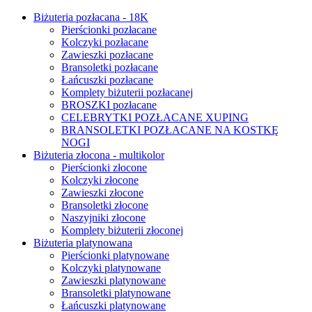
Biżuteria pozłacana - 18K
Pierścionki pozłacane
Kolczyki pozłacane
Zawieszki pozłacane
Bransoletki pozłacane
Łańcuszki pozłacane
Komplety biżuterii pozłacanej
BROSZKI pozłacane
CELEBRYTKI POZŁACANE XUPING
BRANSOLETKI POZŁACANE NA KOSTKĘ
NOGI
Biżuteria złocona - multikolor
Pierścionki złocone
Kolczyki złocone
Zawieszki złocone
Bransoletki złocone
Naszyjniki złocone
Komplety biżuterii złoconej
Biżuteria platynowana
Pierścionki platynowane
Kolczyki platynowane
Zawieszki platynowane
Bransoletki platynowane
Łańcuszki platynowane