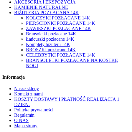
AKCESORIA I EKSPOZYCJA
KAMIENIE NATURALNE
BIŻUTERIA POZŁACANA 14K
KOLCZYKI POZŁACANE 14K
PIERŚCIONKI POZŁACANE 14K
ZAWIESZKI POZŁACANE 14K
Bransoletki pozłacane 14K
Łańcuszki pozłacane 14K
Komplety biżuterii 14K
BROSZKI pozłacane 14K
CELEBRYTKI POZŁACANE 14K
BRANSOLETKI POZŁACANE NA KOSTKĘ
NOGI
Informacja
Nasze sklepy
Kontakt z nami
KOSZTY DOSTAWY I PŁATNOŚĆ REALIZACJA 1
DZIEN.
Polityka prywatności
Regulamin
O NAS
Mapa strony