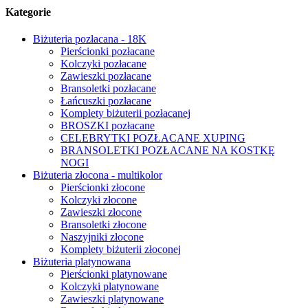
Kategorie
Biżuteria pozłacana - 18K
Pierścionki pozłacane
Kolczyki pozłacane
Zawieszki pozłacane
Bransoletki pozłacane
Łańcuszki pozłacane
Komplety biżuterii pozłacanej
BROSZKI pozłacane
CELEBRYTKI POZŁACANE XUPING
BRANSOLETKI POZŁACANE NA KOSTKĘ
NOGI
Biżuteria złocona - multikolor
Pierścionki złocone
Kolczyki złocone
Zawieszki złocone
Bransoletki złocone
Naszyjniki złocone
Komplety biżuterii złoconej
Biżuteria platynowana
Pierścionki platynowane
Kolczyki platynowane
Zawieszki platynowane