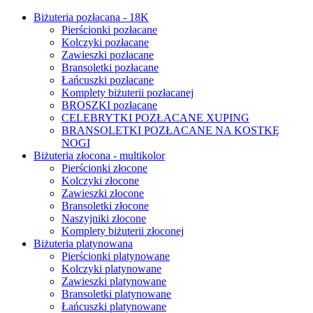
Biżuteria pozłacana - 18K
Pierścionki pozłacane
Kolczyki pozłacane
Zawieszki pozłacane
Bransoletki pozłacane
Łańcuszki pozłacane
Komplety biżuterii pozłacanej
BROSZKI pozłacane
CELEBRYTKI POZŁACANE XUPING
BRANSOLETKI POZŁACANE NA KOSTKĘ
NOGI
Biżuteria złocona - multikolor
Pierścionki złocone
Kolczyki złocone
Zawieszki złocone
Bransoletki złocone
Naszyjniki złocone
Komplety biżuterii złoconej
Biżuteria platynowana
Pierścionki platynowane
Kolczyki platynowane
Zawieszki platynowane
Bransoletki platynowane
Łańcuszki platynowane