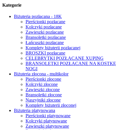
Kategorie
Biżuteria pozłacana - 18K
Pierścionki pozłacane
Kolczyki pozłacane
Zawieszki pozłacane
Bransoletki pozłacane
Łańcuszki pozłacane
Komplety biżuterii pozłacanej
BROSZKI pozłacane
CELEBRYTKI POZŁACANE XUPING
BRANSOLETKI POZŁACANE NA KOSTKĘ
NOGI
Biżuteria złocona - multikolor
Pierścionki złocone
Kolczyki złocone
Zawieszki złocone
Bransoletki złocone
Naszyjniki złocone
Komplety biżuterii złoconej
Biżuteria platynowana
Pierścionki platynowane
Kolczyki platynowane
Zawieszki platynowane