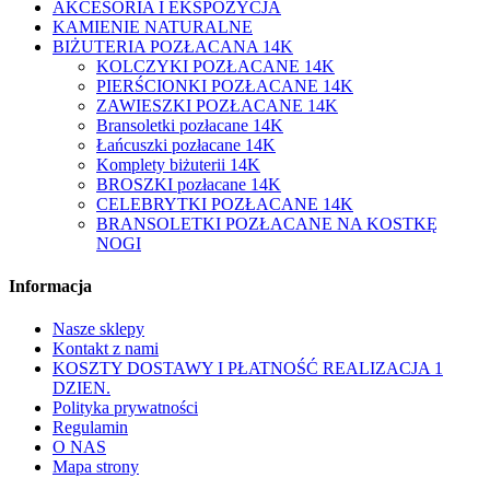
AKCESORIA I EKSPOZYCJA
KAMIENIE NATURALNE
BIŻUTERIA POZŁACANA 14K
KOLCZYKI POZŁACANE 14K
PIERŚCIONKI POZŁACANE 14K
ZAWIESZKI POZŁACANE 14K
Bransoletki pozłacane 14K
Łańcuszki pozłacane 14K
Komplety biżuterii 14K
BROSZKI pozłacane 14K
CELEBRYTKI POZŁACANE 14K
BRANSOLETKI POZŁACANE NA KOSTKĘ
NOGI
Informacja
Nasze sklepy
Kontakt z nami
KOSZTY DOSTAWY I PŁATNOŚĆ REALIZACJA 1
DZIEN.
Polityka prywatności
Regulamin
O NAS
Mapa strony