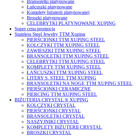
Bransoletki platynowane
Łańcuszki platynowane
Komplety biżuterii platynowanej
Broszki platynowane
CELEBRYTKI PLATYNOWANE XUPING
Super cena promocja
Stainless Steel Jewelry TTM Xuping
PIERŚCIONKI TTM XUPING STEEL
KOLCZYKI TTM XUPING STEEL
ZAWIESZKI TTM XUPING STEEL
BRANSOLETKI TTM XUPING STEEL
CELEBRYTKI TTM XUPING STEEL
KOMPLETY TTM XUPING STEEL
ŁAŃCUSZKI TTM XUPING STEEL
LITERY S. STEEL TTM XUPING
BRANSOLETKI NA NOGĘ TTM XUPING STEEL
PIERŚCIONKI CERAMICZNE
PIERCING TTM XUPING STEEL
BIŻUTERIA CRYSTAL ® XUPING
KOLCZYKI CRYSTAL
PIERŚCIONKI CRYSTAL
BRANSOLETKI CRYSTAL
NASZYJNIKI CRYSTAL
KOMPLETY BIŻUTERII CRYSTAL
BROSZKI CRYSTAL