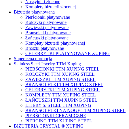
Naszyjniki złocone
Komplety biżuterii złoconej
Biżuteria platynowana
Pierścionki platynowane
Kolczyki platynowane
Zawieszki platynowane
Bransoletki platynowane
Łańcuszki platynowane
Komplety biżuterii platynowanej
Broszki platynowane
CELEBRYTKI PLATYNOWANE XUPING
Super cena promocja
Stainless Steel Jewelry TTM Xuping
PIERŚCIONKI TTM XUPING STEEL
KOLCZYKI TTM XUPING STEEL
ZAWIESZKI TTM XUPING STEEL
BRANSOLETKI TTM XUPING STEEL
CELEBRYTKI TTM XUPING STEEL
KOMPLETY TTM XUPING STEEL
ŁAŃCUSZKI TTM XUPING STEEL
LITERY S. STEEL TTM XUPING
BRANSOLETKI NA NOGĘ TTM XUPING STEEL
PIERŚCIONKI CERAMICZNE
PIERCING TTM XUPING STEEL
BIŻUTERIA CRYSTAL ® XUPING