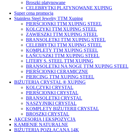
Broszki platynowane
CELEBRYTKI PLATYNOWANE XUPING
Super cena promocja
Stainless Steel Jewelry TTM Xuping
PIERŚCIONKI TTM XUPING STEEL
KOLCZYKI TTM XUPING STEEL
ZAWIESZKI TTM XUPING STEEL
BRANSOLETKI TTM XUPING STEEL
CELEBRYTKI TTM XUPING STEEL
KOMPLETY TTM XUPING STEEL
ŁAŃCUSZKI TTM XUPING STEEL
LITERY S. STEEL TTM XUPING
BRANSOLETKI NA NOGĘ TTM XUPING STEEL
PIERŚCIONKI CERAMICZNE
PIERCING TTM XUPING STEEL
BIŻUTERIA CRYSTAL ® XUPING
KOLCZYKI CRYSTAL
PIERŚCIONKI CRYSTAL
BRANSOLETKI CRYSTAL
NASZYJNIKI CRYSTAL
KOMPLETY BIŻUTERII CRYSTAL
BROSZKI CRYSTAL
AKCESORIA I EKSPOZYCJA
KAMIENIE NATURALNE
BIŻUTERIA POZŁACANA 14K