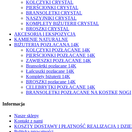
KOLCZYKI CRYSTAL
PIERŚCIONKI CRYSTAL
BRANSOLETKI CRYSTAL
NASZYJNIKI CRYSTAL
KOMPLETY BIŻUTERII CRYSTAL
BROSZKI CRYSTAL
AKCESORIA I EKSPOZYCJA
KAMIENIE NATURALNE
BIŻUTERIA POZŁACANA 14K
KOLCZYKI POZŁACANE 14K
PIERŚCIONKI POZŁACANE 14K
ZAWIESZKI POZŁACANE 14K
Bransoletki pozłacane 14K
Łańcuszki pozłacane 14K
Komplety biżuterii 14K
BROSZKI pozłacane 14K
CELEBRYTKI POZŁACANE 14K
BRANSOLETKI POZŁACANE NA KOSTKĘ NOGI
Informacja
Nasze sklepy
Kontakt z nami
KOSZTY DOSTAWY I PŁATNOŚĆ REALIZACJA 1 DZIE
Polityka prywatności