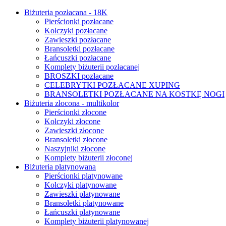
Biżuteria pozłacana - 18K
Pierścionki pozłacane
Kolczyki pozłacane
Zawieszki pozłacane
Bransoletki pozłacane
Łańcuszki pozłacane
Komplety biżuterii pozłacanej
BROSZKI pozłacane
CELEBRYTKI POZŁACANE XUPING
BRANSOLETKI POZŁACANE NA KOSTKĘ NOGI
Biżuteria złocona - multikolor
Pierścionki złocone
Kolczyki złocone
Zawieszki złocone
Bransoletki złocone
Naszyjniki złocone
Komplety biżuterii złoconej
Biżuteria platynowana
Pierścionki platynowane
Kolczyki platynowane
Zawieszki platynowane
Bransoletki platynowane
Łańcuszki platynowane
Komplety biżuterii platynowanej