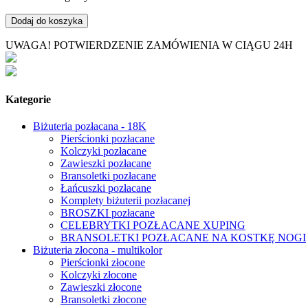
Dodaj do koszyka
UWAGA! POTWIERDZENIE ZAMÓWIENIA W CIĄGU 24H
Kategorie
Biżuteria pozłacana - 18K
Pierścionki pozłacane
Kolczyki pozłacane
Zawieszki pozłacane
Bransoletki pozłacane
Łańcuszki pozłacane
Komplety biżuterii pozłacanej
BROSZKI pozłacane
CELEBRYTKI POZŁACANE XUPING
BRANSOLETKI POZŁACANE NA KOSTKĘ NOGI
Biżuteria złocona - multikolor
Pierścionki złocone
Kolczyki złocone
Zawieszki złocone
Bransoletki złocone