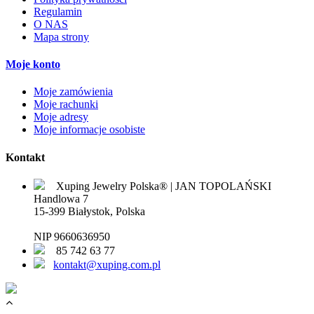
Regulamin
O NAS
Mapa strony
Moje konto
Moje zamówienia
Moje rachunki
Moje adresy
Moje informacje osobiste
Kontakt
Xuping Jewelry Polska® | JAN TOPOLAŃSKI
Handlowa 7
15-399 Białystok, Polska
NIP 9660636950
85 742 63 77
kontakt@xuping.com.pl