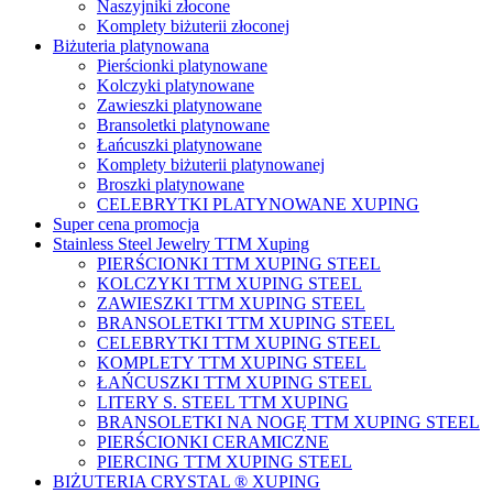
Naszyjniki złocone
Komplety biżuterii złoconej
Biżuteria platynowana
Pierścionki platynowane
Kolczyki platynowane
Zawieszki platynowane
Bransoletki platynowane
Łańcuszki platynowane
Komplety biżuterii platynowanej
Broszki platynowane
CELEBRYTKI PLATYNOWANE XUPING
Super cena promocja
Stainless Steel Jewelry TTM Xuping
PIERŚCIONKI TTM XUPING STEEL
KOLCZYKI TTM XUPING STEEL
ZAWIESZKI TTM XUPING STEEL
BRANSOLETKI TTM XUPING STEEL
CELEBRYTKI TTM XUPING STEEL
KOMPLETY TTM XUPING STEEL
ŁAŃCUSZKI TTM XUPING STEEL
LITERY S. STEEL TTM XUPING
BRANSOLETKI NA NOGĘ TTM XUPING STEEL
PIERŚCIONKI CERAMICZNE
PIERCING TTM XUPING STEEL
BIŻUTERIA CRYSTAL ® XUPING