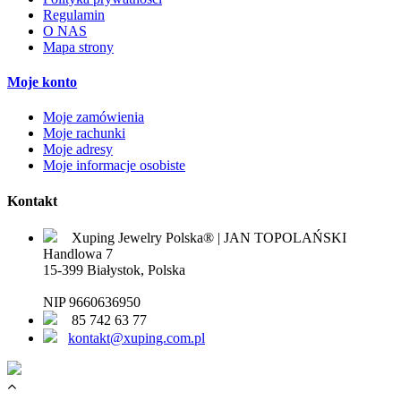
Regulamin
O NAS
Mapa strony
Moje konto
Moje zamówienia
Moje rachunki
Moje adresy
Moje informacje osobiste
Kontakt
Xuping Jewelry Polska® | JAN TOPOLAŃSKI
Handlowa 7
15-399 Białystok, Polska
NIP 9660636950
85 742 63 77
kontakt@xuping.com.pl