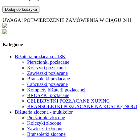
Dodaj do koszyka
UWAGA! POTWIERDZENIE ZAMÓWIENIA W CIĄGU 24H
Kategorie
Biżuteria pozłacana - 18K
Pierścionki pozłacane
Kolczyki pozłacane
Zawieszki pozłacane
Bransoletki pozłacane
Łańcuszki pozłacane
Komplety biżuterii pozłacanej
BROSZKI pozłacane
CELEBRYTKI POZŁACANE XUPING
BRANSOLETKI POZŁACANE NA KOSTKĘ NOGI
Biżuteria złocona - multikolor
Pierścionki złocone
Kolczyki złocone
Zawieszki złocone
Bransoletki złocone