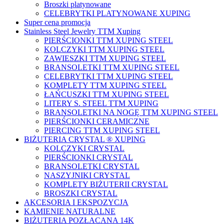
Broszki platynowane
CELEBRYTKI PLATYNOWANE XUPING
Super cena promocja
Stainless Steel Jewelry TTM Xuping
PIERŚCIONKI TTM XUPING STEEL
KOLCZYKI TTM XUPING STEEL
ZAWIESZKI TTM XUPING STEEL
BRANSOLETKI TTM XUPING STEEL
CELEBRYTKI TTM XUPING STEEL
KOMPLETY TTM XUPING STEEL
ŁAŃCUSZKI TTM XUPING STEEL
LITERY S. STEEL TTM XUPING
BRANSOLETKI NA NOGĘ TTM XUPING STEEL
PIERŚCIONKI CERAMICZNE
PIERCING TTM XUPING STEEL
BIŻUTERIA CRYSTAL ® XUPING
KOLCZYKI CRYSTAL
PIERŚCIONKI CRYSTAL
BRANSOLETKI CRYSTAL
NASZYJNIKI CRYSTAL
KOMPLETY BIŻUTERII CRYSTAL
BROSZKI CRYSTAL
AKCESORIA I EKSPOZYCJA
KAMIENIE NATURALNE
BIŻUTERIA POZŁACANA 14K