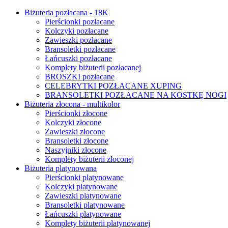
Biżuteria pozłacana - 18K
Pierścionki pozłacane
Kolczyki pozłacane
Zawieszki pozłacane
Bransoletki pozłacane
Łańcuszki pozłacane
Komplety biżuterii pozłacanej
BROSZKI pozłacane
CELEBRYTKI POZŁACANE XUPING
BRANSOLETKI POZŁACANE NA KOSTKĘ NOGI
Biżuteria złocona - multikolor
Pierścionki złocone
Kolczyki złocone
Zawieszki złocone
Bransoletki złocone
Naszyjniki złocone
Komplety biżuterii złoconej
Biżuteria platynowana
Pierścionki platynowane
Kolczyki platynowane
Zawieszki platynowane
Bransoletki platynowane
Łańcuszki platynowane
Komplety biżuterii platynowanej