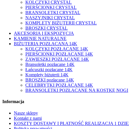
KOLCZYKI CRYSTAL
PIERŚCIONKI CRYSTAL
BRANSOLETKI CRYSTAL
NASZYJNIKI CRYSTAL
KOMPLETY BIŻUTERII CRYSTAL
BROSZKI CRYSTAL
AKCESORIA I EKSPOZYCJA
KAMIENIE NATURALNE
BIŻUTERIA POZŁACANA 14K
KOLCZYKI POZŁACANE 14K
PIERŚCIONKI POZŁACANE 14K
ZAWIESZKI POZŁACANE 14K
Bransoletki pozłacane 14K
Łańcuszki pozłacane 14K
Komplety biżuterii 14K
BROSZKI pozłacane 14K
CELEBRYTKI POZŁACANE 14K
BRANSOLETKI POZŁACANE NA KOSTKĘ NOGI
Informacja
Nasze sklepy
Kontakt z nami
KOSZTY DOSTAWY I PŁATNOŚĆ REALIZACJA 1 DZIE
Polityka prywatności