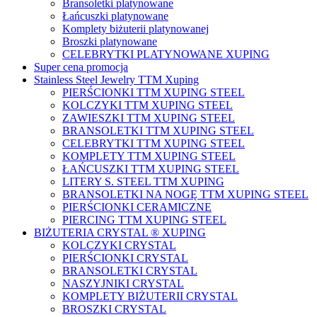
Bransoletki platynowane
Łańcuszki platynowane
Komplety biżuterii platynowanej
Broszki platynowane
CELEBRYTKI PLATYNOWANE XUPING
Super cena promocja
Stainless Steel Jewelry TTM Xuping
PIERŚCIONKI TTM XUPING STEEL
KOLCZYKI TTM XUPING STEEL
ZAWIESZKI TTM XUPING STEEL
BRANSOLETKI TTM XUPING STEEL
CELEBRYTKI TTM XUPING STEEL
KOMPLETY TTM XUPING STEEL
ŁAŃCUSZKI TTM XUPING STEEL
LITERY S. STEEL TTM XUPING
BRANSOLETKI NA NOGĘ TTM XUPING STEEL
PIERŚCIONKI CERAMICZNE
PIERCING TTM XUPING STEEL
BIŻUTERIA CRYSTAL ® XUPING
KOLCZYKI CRYSTAL
PIERŚCIONKI CRYSTAL
BRANSOLETKI CRYSTAL
NASZYJNIKI CRYSTAL
KOMPLETY BIŻUTERII CRYSTAL
BROSZKI CRYSTAL