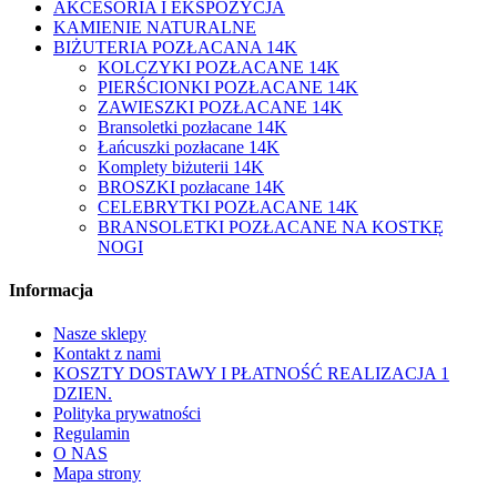
AKCESORIA I EKSPOZYCJA
KAMIENIE NATURALNE
BIŻUTERIA POZŁACANA 14K
KOLCZYKI POZŁACANE 14K
PIERŚCIONKI POZŁACANE 14K
ZAWIESZKI POZŁACANE 14K
Bransoletki pozłacane 14K
Łańcuszki pozłacane 14K
Komplety biżuterii 14K
BROSZKI pozłacane 14K
CELEBRYTKI POZŁACANE 14K
BRANSOLETKI POZŁACANE NA KOSTKĘ
NOGI
Informacja
Nasze sklepy
Kontakt z nami
KOSZTY DOSTAWY I PŁATNOŚĆ REALIZACJA 1
DZIEN.
Polityka prywatności
Regulamin
O NAS
Mapa strony