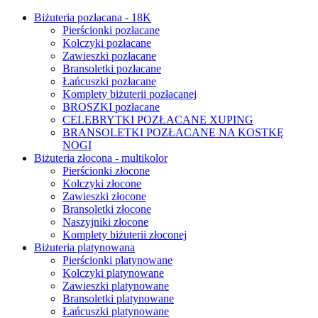
Biżuteria pozłacana - 18K
Pierścionki pozłacane
Kolczyki pozłacane
Zawieszki pozłacane
Bransoletki pozłacane
Łańcuszki pozłacane
Komplety biżuterii pozłacanej
BROSZKI pozłacane
CELEBRYTKI POZŁACANE XUPING
BRANSOLETKI POZŁACANE NA KOSTKĘ
NOGI
Biżuteria złocona - multikolor
Pierścionki złocone
Kolczyki złocone
Zawieszki złocone
Bransoletki złocone
Naszyjniki złocone
Komplety biżuterii złoconej
Biżuteria platynowana
Pierścionki platynowane
Kolczyki platynowane
Zawieszki platynowane
Bransoletki platynowane
Łańcuszki platynowane