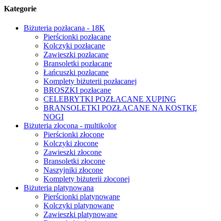
Kategorie
Biżuteria pozłacana - 18K
Pierścionki pozłacane
Kolczyki pozłacane
Zawieszki pozłacane
Bransoletki pozłacane
Łańcuszki pozłacane
Komplety biżuterii pozłacanej
BROSZKI pozłacane
CELEBRYTKI POZŁACANE XUPING
BRANSOLETKI POZŁACANE NA KOSTKĘ
NOGI
Biżuteria złocona - multikolor
Pierścionki złocone
Kolczyki złocone
Zawieszki złocone
Bransoletki złocone
Naszyjniki złocone
Komplety biżuterii złoconej
Biżuteria platynowana
Pierścionki platynowane
Kolczyki platynowane
Zawieszki platynowane