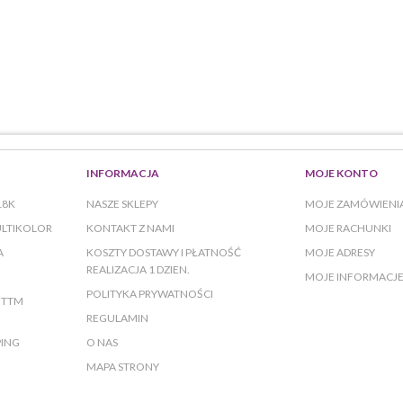
INFORMACJA
MOJE KONTO
18K
NASZE SKLEPY
MOJE ZAMÓWIENI
ULTIKOLOR
KONTAKT Z NAMI
MOJE RACHUNKI
A
KOSZTY DOSTAWY I PŁATNOŚĆ
MOJE ADRESY
REALIZACJA 1 DZIEN.
MOJE INFORMACJE
POLITYKA PRYWATNOŚCI
Y TTM
REGULAMIN
PING
O NAS
MAPA STRONY