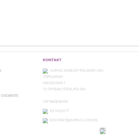
KONTAKT
A
XUPING JEWELRY POLSKA® | JAN
TOPOLAŃSKI
HANDLOWA 7
15-399 BIAŁYSTOK, POLSKA
 OSOBISTE
NIP 9660636950
85 742 63 77
KONTAKT@XUPING.COM.PL