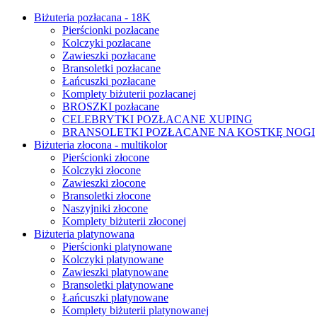
Biżuteria pozłacana - 18K
Pierścionki pozłacane
Kolczyki pozłacane
Zawieszki pozłacane
Bransoletki pozłacane
Łańcuszki pozłacane
Komplety biżuterii pozłacanej
BROSZKI pozłacane
CELEBRYTKI POZŁACANE XUPING
BRANSOLETKI POZŁACANE NA KOSTKĘ NOGI
Biżuteria złocona - multikolor
Pierścionki złocone
Kolczyki złocone
Zawieszki złocone
Bransoletki złocone
Naszyjniki złocone
Komplety biżuterii złoconej
Biżuteria platynowana
Pierścionki platynowane
Kolczyki platynowane
Zawieszki platynowane
Bransoletki platynowane
Łańcuszki platynowane
Komplety biżuterii platynowanej