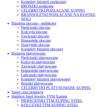
Komplety biżuterii pozłacanej
BROSZKI pozłacane
CELEBRYTKI POZŁACANE XUPING
BRANSOLETKI POZŁACANE NA KOSTKĘ
NOGI
Biżuteria złocona - multikolor
Pierścionki złocone
Kolczyki złocone
Zawieszki złocone
Bransoletki złocone
Naszyjniki złocone
Komplety biżuterii złoconej
Biżuteria platynowana
Pierścionki platynowane
Kolczyki platynowane
Zawieszki platynowane
Bransoletki platynowane
Łańcuszki platynowane
Komplety biżuterii platynowanej
Broszki platynowane
CELEBRYTKI PLATYNOWANE XUPING
Super cena promocja
Stainless Steel Jewelry TTM Xuping
PIERŚCIONKI TTM XUPING STEEL
KOLCZYKI TTM XUPING STEEL