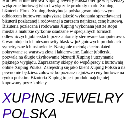
Hurtownia internetowa Xuping Jewelry Polska oferuje w sprzedaży
wyłącznie hurtowej tylko i wyłącznie produkty marki Xuping
biżuteria. Firma Xuping dystrybucja polska gwarantuje swym
odbiorcom hurtowym najwyższą jakość wykonania sprzedawanej
biżuterii pozłacanej i rodowanej a zarazem najniższą cenę hurtową.
Biżuteria pozłacana i rodowana Xuping wykonana jest ze stopu
miedzi a malutkie cyrkonie osadzane w specjalnych formach
odlewniczych jubilerskich przez automaty sterowane komputerowo.
Gwarantuje to ich niesamowity blask w już gotowych produktach
symetryczne ich ustawienie. Następnie metodą electroplated
pokrywane są warstwą złota i lakierowane. Lakier jubilerski
pozwala na długie użytkowanie biżuterii Xuping i utrzymanie
pięknego wyglądu. Zapraszamy sklepy do współpracy z hurtownią
online Xuping Polska. Zarejestruj się jako klient Xuping Polska a na
pewno nie będziesz żałować bo poznasz najniższe ceny hurtowe na
rynku polskim. Biżuteria Xuping to jest produkt najchętniej
kupowany przez kobiety.
X
U
P
ING JEWELRY
P
O
L
SKA