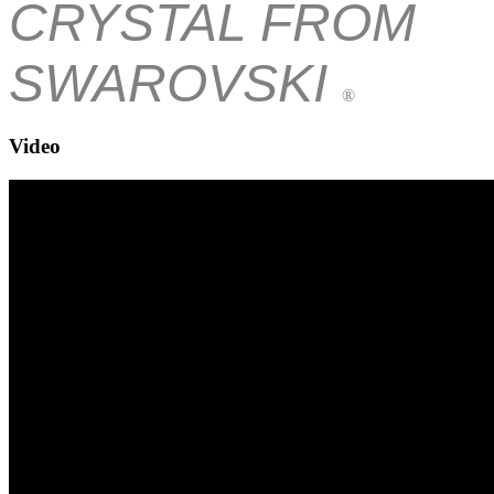
CRYSTAL FROM
SWAROVSKI
®
Video