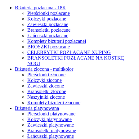
Biżuteria pozłacana - 18K
Pierścionki pozłacane
Kolczyki pozłacane
Zawieszki pozłacane
Bransoletki pozłacane
Łańcuszki pozłacane
Komplety biżuterii pozłacanej
BROSZKI pozłacane
CELEBRYTKI POZŁACANE XUPING
BRANSOLETKI POZŁACANE NA KOSTKĘ
NOGI
Biżuteria złocona - multikolor
Pierścionki złocone
Kolczyki złocone
Zawieszki złocone
Bransoletki złocone
Naszyjniki złocone
Komplety biżuterii złoconej
Biżuteria platynowana
Pierścionki platynowane
Kolczyki platynowane
Zawieszki platynowane
Bransoletki platynowane
Łańcuszki platynowane